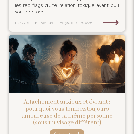
les red flags d'une relation toxique avant qu'il
soit trop tard.
⟶
Par Alexandra Bernardini Holystic
le 19/06/26
Attachement anxieux et évitant :
pourquoi vous tombez toujours
amoureuse de la même personne
(sous un visage différent)
Relation, couple