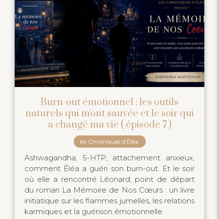
Burn-out émotionnel : les outils
naturels qui m'ont sauvée et le soir qui
a changé ma vie ( épisode 7 )
les Chroniques d’Éléa.
Ashwagandha, 5-HTP, attachement anxieux,
comment Éléa a guéri son burn-out. Et le soir
où elle a rencontré Léonard, point de départ
du roman La Mémoire de Nos Cœurs : un livre
initiatique sur les flammes jumelles, les relations
karmiques et la guérison émotionnelle.