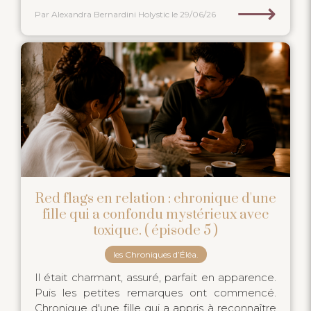
⟶
Par Alexandra Bernardini Holystic
le 29/06/26
Red flags en relation : chronique d'une
fille qui a confondu mystérieux avec
toxique. ( épisode 5 )
les Chroniques d’Éléa.
Il était charmant, assuré, parfait en apparence.
Puis les petites remarques ont commencé.
Chronique d'une fille qui a appris à reconnaître