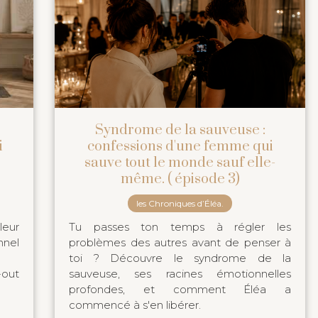
Syndrome de la sauveuse :
i
confessions d'une femme qui
sauve tout le monde sauf elle-
même. ( épisode 3)
les Chroniques d’Éléa.
leur
Tu passes ton temps à régler les
nel
problèmes des autres avant de penser à
toi ? Découvre le syndrome de la
-out
sauveuse, ses racines émotionnelles
profondes, et comment Éléa a
commencé à s'en libérer.