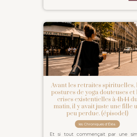
Avant les retraites spirituelles, 
postures de yoga douteuses et 
crises existentielles à 4h44 d
matin, il y avait juste une fille 
peu perdue. (épisode1)
les Chroniques d’Éléa.
Et si tout commençait par une si