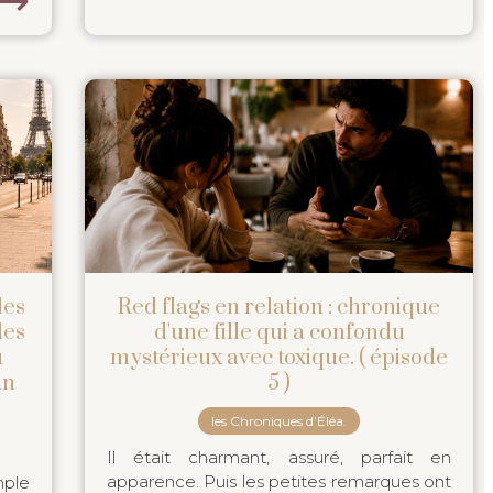
les
Red flags en relation : chronique
les
d'une fille qui a confondu
u
mystérieux avec toxique. ( épisode
un
5 )
les Chroniques d’Éléa.
Il était charmant, assuré, parfait en
apparence. Puis les petites remarques ont
mple