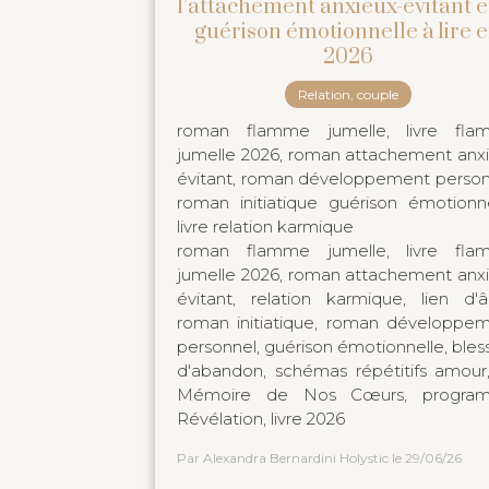
l’attachement anxieux-évitant e
guérison émotionnelle à lire 
2026
Relation, couple
roman flamme jumelle, livre fla
jumelle 2026, roman attachement anx
évitant, roman développement person
roman initiatique guérison émotionne
livre relation karmique
roman flamme jumelle, livre fla
jumelle 2026, roman attachement anx
évitant, relation karmique, lien d'
roman initiatique, roman développe
personnel, guérison émotionnelle, bles
d'abandon, schémas répétitifs amour
Mémoire de Nos Cœurs, progra
Révélation, livre 2026
Par Alexandra Bernardini Holystic
le 29/06/26