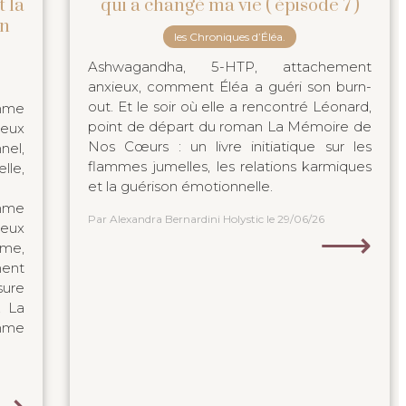
t la
qui a changé ma vie ( épisode 7 )
en
les Chroniques d’Éléa.
Ashwagandha, 5-HTP, attachement
anxieux, comment Éléa a guéri son burn-
out. Et le soir où elle a rencontré Léonard,
mme
point de départ du roman La Mémoire de
ieux
Nos Cœurs : un livre initiatique sur les
nel,
flammes jumelles, les relations karmiques
lle,
et la guérison émotionnelle.
mme
Par Alexandra Bernardini Holystic
le 29/06/26
ieux
⟶
âme,
ment
sure
, La
mme
⟶