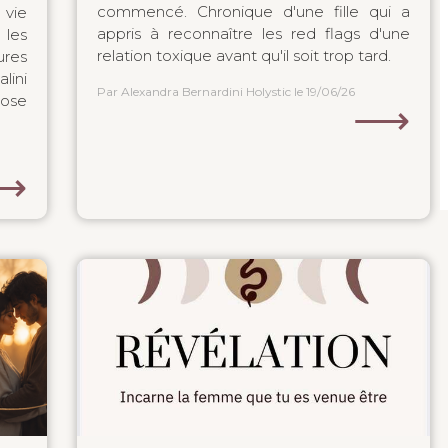
commencé. Chronique d'une fille qui a
 vie
appris à reconnaître les red flags d'une
les
relation toxique avant qu'il soit trop tard.
res
lini
Par Alexandra Bernardini Holystic
le 19/06/26
ose
⟶
⟶