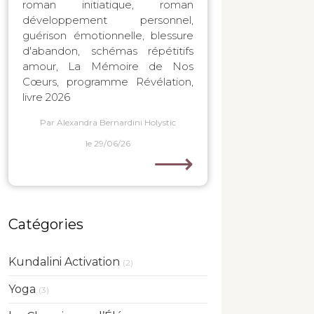
roman initiatique, roman
développement personnel,
guérison émotionnelle, blessure
d'abandon, schémas répétitifs
amour, La Mémoire de Nos
Cœurs, programme Révélation,
livre 2026
Par Alexandra Bernardini Holystic
le 29/06/26
⟶
Catégories
Kundalini Activation
(2)
Yoga
(3)