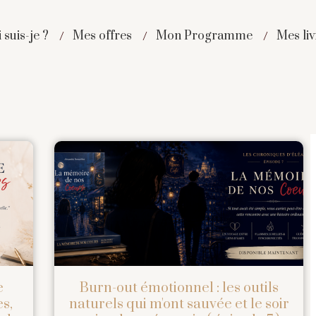
 suis-je ?
Mes offres
Mon Programme
Mes liv
e
Burn-out émotionnel : les outils
s,
naturels qui m'ont sauvée et le soir