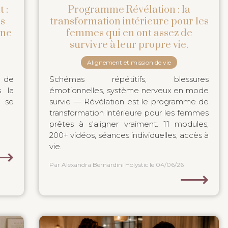
 :
Programme Révélation : la
rs
transformation intérieure pour les
nne
femmes qui en ont assez de
survivre à leur propre vie.
Alignement et mission de vie
p de
Schémas répétitifs, blessures
 la
émotionnelles, système nerveux en mode
i se
survie — Révélation est le programme de
transformation intérieure pour les femmes
prêtes à s'aligner vraiment. 11 modules,
200+ vidéos, séances individuelles, accès à
vie.
⟶
Par Alexandra Bernardini Holystic
le 04/06/26
⟶