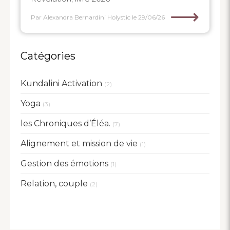
⟶
Par Alexandra Bernardini Holystic
le 29/06/26
Catégories
Kundalini Activation
(2)
Yoga
(3)
les Chroniques d’Éléa.
(7)
Alignement et mission de vie
(1)
Gestion des émotions
(1)
Relation, couple
(2)