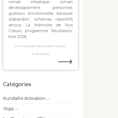
roman initiatique, roman
développement personnel,
guérison émotionnelle, blessure
d'abandon, schémas répétitifs
amour, La Mémoire de Nos
Cœurs, programme Révélation,
livre 2026
Par Alexandra Bernardini Holystic
le 29/06/26
⟶
Catégories
Kundalini Activation
(2)
Yoga
(3)