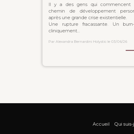
Il y a des gens qui commencent 
chemin de développement person
après une grande crise existentielle.
Une rupture fracassante. Un burn
cliniquement...
Par Alexandra Bernardini Holystic
le 03/06/26
Accueil
Qui suis-