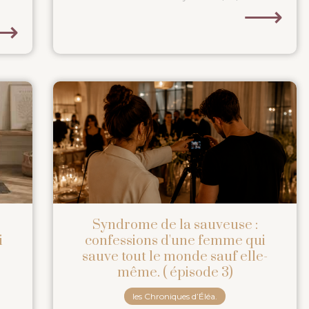
⟶
⟶
Syndrome de la sauveuse :
i
confessions d'une femme qui
sauve tout le monde sauf elle-
même. ( épisode 3)
les Chroniques d’Éléa.