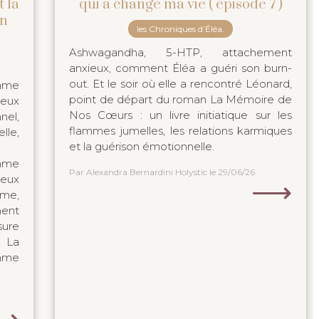
t la
qui a changé ma vie ( épisode 7 )
en
les Chroniques d’Éléa.
Ashwagandha, 5-HTP, attachement
anxieux, comment Éléa a guéri son burn-
out. Et le soir où elle a rencontré Léonard,
mme
point de départ du roman La Mémoire de
ieux
Nos Cœurs : un livre initiatique sur les
nel,
flammes jumelles, les relations karmiques
lle,
et la guérison émotionnelle.
mme
Par Alexandra Bernardini Holystic
le 29/06/26
ieux
⟶
âme,
ment
sure
, La
mme
⟶