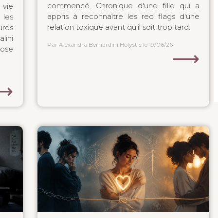
commencé. Chronique d'une fille qui a
 vie
appris à reconnaître les red flags d'une
les
relation toxique avant qu'il soit trop tard.
res
lini
Par Alexandra Bernardini Holystic
le 19/06/26
ose
⟶
⟶