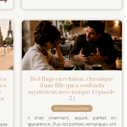
les
Red flags en relation : chronique
les
d'une fille qui a confondu
u
mystérieux avec toxique. ( épisode
un
5 )
les Chroniques d’Éléa.
Il était charmant, assuré, parfait en
apparence. Puis les petites remarques ont
mple