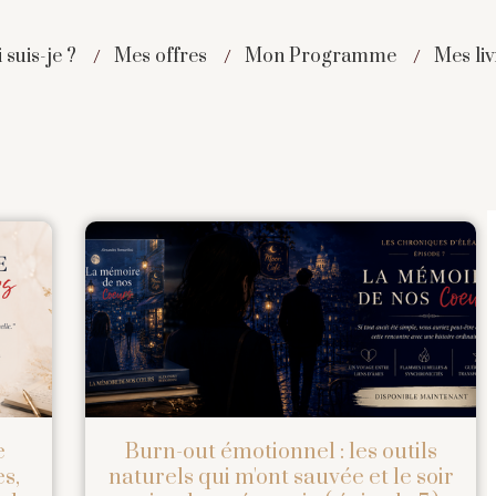
 suis-je ?
Mes offres
Mon Programme
Mes liv
e
Burn-out émotionnel : les outils
s,
naturels qui m'ont sauvée et le soir