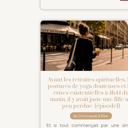
Avant les retraites spirituelles, 
postures de yoga douteuses et 
crises existentielles à 4h44 d
matin, il y avait juste une fille 
peu perdue. (épisode1)
les Chroniques d’Éléa.
Et si tout commençait par une si