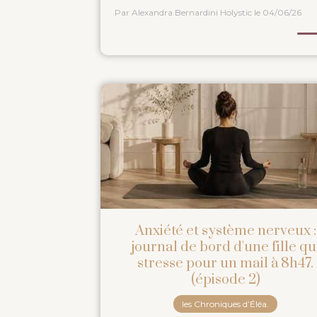
Par Alexandra Bernardini Holystic
le 04/06/26
Anxiété et système nerveux :
journal de bord d'une fille qu
stresse pour un mail à 8h47.
(épisode 2)
les Chroniques d’Éléa.