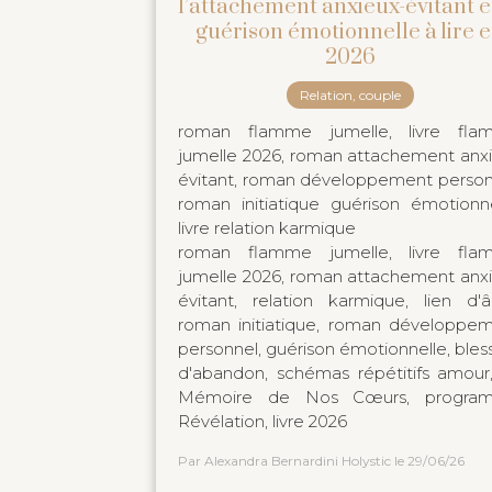
l’attachement anxieux-évitant e
guérison émotionnelle à lire 
2026
Relation, couple
roman flamme jumelle, livre fla
jumelle 2026, roman attachement anx
évitant, roman développement person
roman initiatique guérison émotionne
livre relation karmique
roman flamme jumelle, livre fla
jumelle 2026, roman attachement anx
évitant, relation karmique, lien d'
roman initiatique, roman développe
personnel, guérison émotionnelle, bles
d'abandon, schémas répétitifs amour
Mémoire de Nos Cœurs, progra
Révélation, livre 2026
Par Alexandra Bernardini Holystic
le 29/06/26