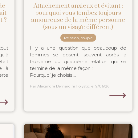
de
Attachement anxieux et évitant :
ait
pourquoi vous tombez toujours
t ?
amoureuse de la même personne
(sous un visage différent)
Relation, couple
tout
Il y a une question que beaucoup de
qu'à
femmes se posent, souvent après la
tait
troisième ou quatrième relation qui se
re à
termine de la même façon :
erte
Pourquoi je choisis ...
Par Alexandra Bernardini Holystic
le 19/06/26
⟶
⟶