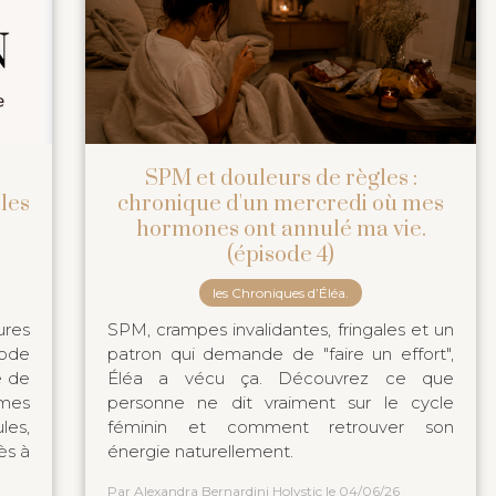
SPM et douleurs de règles :
les
chronique d'un mercredi où mes
hormones ont annulé ma vie.
(épisode 4)
les Chroniques d’Éléa.
res
SPM, crampes invalidantes, fringales et un
mode
patron qui demande de "faire un effort",
e de
Éléa a vécu ça. Découvrez ce que
mmes
personne ne dit vraiment sur le cycle
les,
féminin et comment retrouver son
ès à
énergie naturellement.
Par Alexandra Bernardini Holystic
le 04/06/26