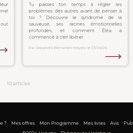
leur
Tu passes ton temps à régler les
nel
problèmes des autres avant de penser à
toi ? Découvre le syndrome de la
-out
sauveuse, ses racines émotionnelles
profondes, et comment Éléa a
commencé à s'en libérer.
⟶
Par Alexandra Bernardini Holystic
le 03/06/26
⟶
10 articles
je ?
Mes offres
Mon Programme
Mes livres
Avis
Publ