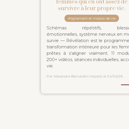
femmes qui en ont assez de
survivre à leur propre vie.
Alignement et mission de vie
Schémas répétitifs, blessu
émotionnelles, système nerveux en 
survie — Révélation est le programm
transformation intérieure pour les fe
prêtes à s'aligner vraiment. 11 modu
200+ vidéos, séances individuelles, acc
vie.
Par Alexandra Bernardini Holystic
le 04/06/26