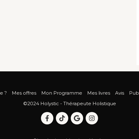
je ?
Mes offres
Mon Programme
Mes livres
Avis
Publ
©2024 Holystic - Thérapeute Holistique