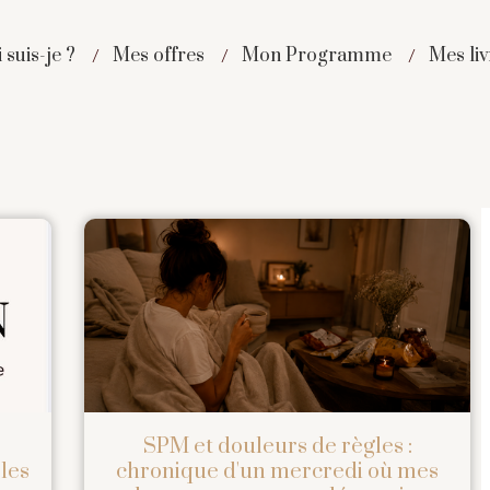
 suis-je ?
Mes offres
Mon Programme
Mes liv
SPM et douleurs de règles :
les
chronique d'un mercredi où mes