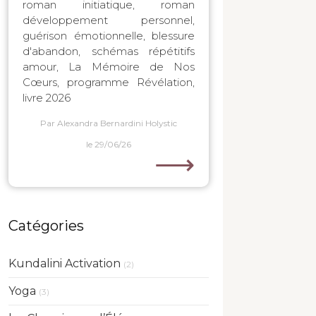
roman initiatique, roman
développement personnel,
guérison émotionnelle, blessure
d'abandon, schémas répétitifs
amour, La Mémoire de Nos
Cœurs, programme Révélation,
livre 2026
Par Alexandra Bernardini Holystic
le 29/06/26
⟶
Catégories
Kundalini Activation
(2)
Yoga
(3)