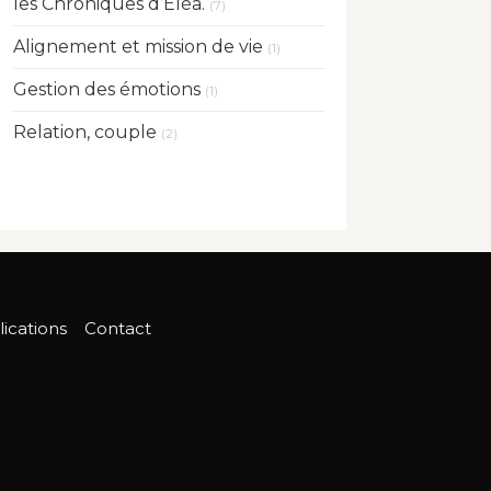
les Chroniques d’Éléa.
(7)
Alignement et mission de vie
(1)
Gestion des émotions
(1)
Relation, couple
(2)
ications
Contact