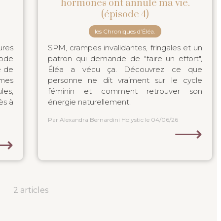
hormones ont annulé ma vie.
(épisode 4)
les Chroniques d’Éléa.
res
SPM, crampes invalidantes, fringales et un
mode
patron qui demande de "faire un effort",
e de
Éléa a vécu ça. Découvrez ce que
mmes
personne ne dit vraiment sur le cycle
les,
féminin et comment retrouver son
ès à
énergie naturellement.
Par Alexandra Bernardini Holystic
le 04/06/26
⟶
⟶
2 articles